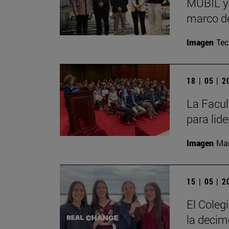
MUBIL y 
marco de
Imagen
Te
18 | 05 | 
La Facul
para lid
Imagen
Man
15 | 05 | 
El Coleg
la decim