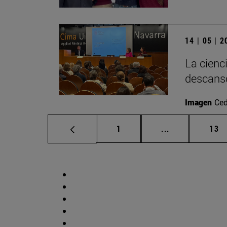
14 | 05 | 
La cienc
descans
Imagen
Ced
Página
Páginas interm
Pág
1
...
13