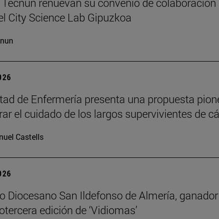
Tecnun renuevan su convenio de colaboración 
l City Science Lab Gipuzkoa
cnun
2026
tad de Enfermería presenta una propuesta pion
erar el cuidado de los largos supervivientes de c
uel Castells
2026
io Diocesano San Ildefonso de Almería, ganador
otercera edición de ‘Vidiomas’