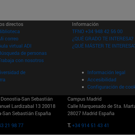
os directos
Información
(abre en nueva ventana)
Biblioteca
TFNO +34 948 42 56 00
(abre en nueva ventana)
Mi correo
¿QUÉ GRADO TE INTERESA?
(abre en nueva ventana)
Aula virtual ADI
¿QUÉ MÁSTER TE INTERESA
(abre en nueva ventana)
Búsqueda de personas
(abre en nueva ventana)
Trabaja con nosotros
versidad de
Información legal
rra
Accesibilidad
Configuración de coo
Donostia-San Sebastián
Campus Madrid
anuel Lardizabal 13 20018
Calle Marquesado de Sta. Marta
a-San Sebastián España
28027 Madrid España
43 21 98 77
T.
+34 914 51 43 41