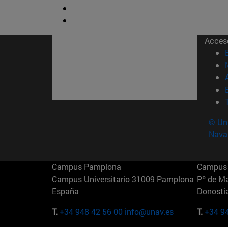
Acces
© Uni
Nava
Campus Pamplona
Campus 
Campus Universitario 31009 Pamplona
Pº de M
España
Donosti
T.
+34 948 42 56 00
info@unav.es
T.
+34 9