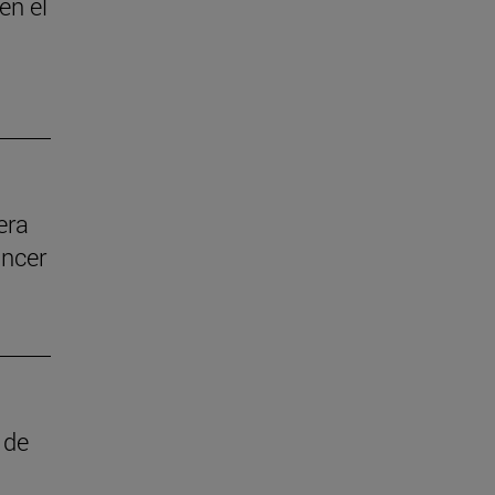
en el
era
áncer
 de