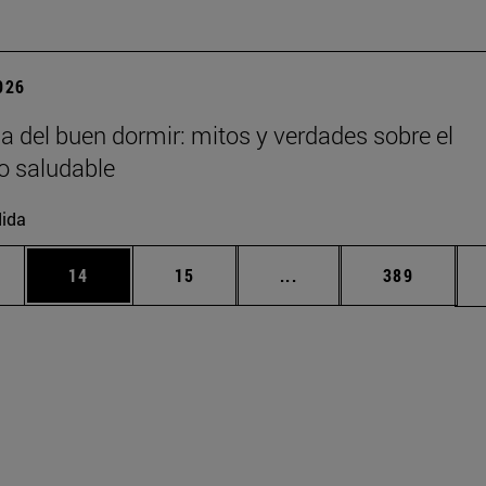
2026
ia del buen dormir: mitos y verdades sobre el
o saludable
ida
edias Use TAB para desplazarse.
ina
Página
Página
Páginas intermedias Us
Página
14
15
...
389