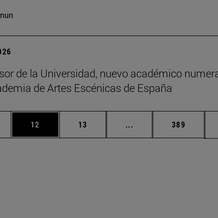
cnun
2026
sor de la Universidad, nuevo académico numera
ademia de Artes Escénicas de España
edias Use TAB para desplazarse.
ina
Página
Página
Páginas intermedias Us
Página
12
13
...
389