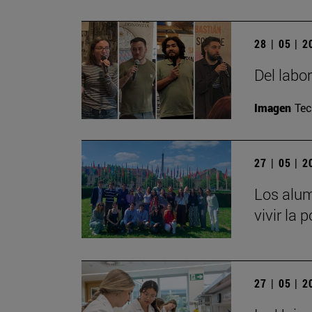
28 | 05 | 
Del labo
Imagen
Te
27 | 05 | 
Los alum
vivir la 
27 | 05 | 