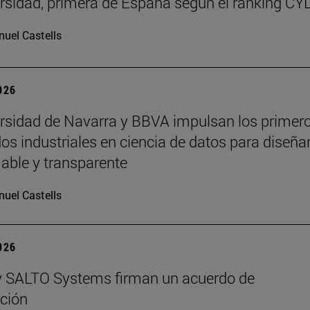
rsidad, primera de España según el ranking CY
uel Castells
2026
rsidad de Navarra y BBVA impulsan los primer
os industriales en ciencia de datos para diseña
iable y transparente
uel Castells
2026
y SALTO Systems firman un acuerdo de
ción