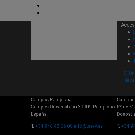
Acces
© Uni
Nava
Campus Pamplona
Campus 
Campus Universitario 31009 Pamplona
Pº de M
España
Donosti
T.
+34 948 42 56 00
info@unav.es
T.
+34 9