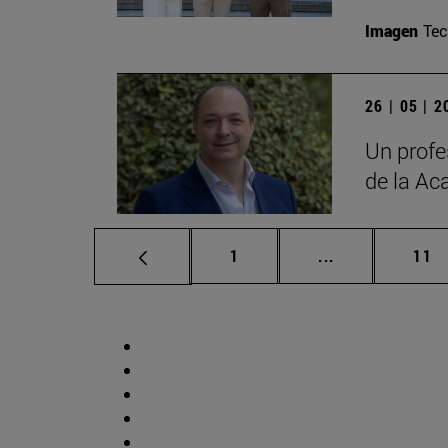
Imagen
Te
26 | 05 | 
Un profe
de la Ac
Página
Páginas interm
Pág
1
...
11