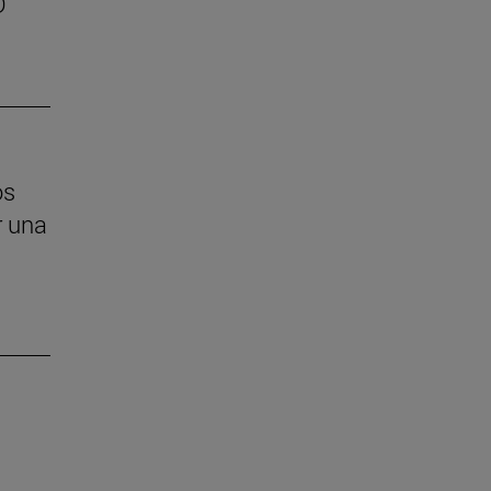
D
os
r una