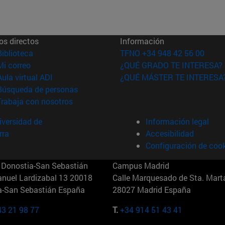
os directos
Información
(abre en nueva ventana)
Biblioteca
TFNO +34 948 42 56 00
(abre en nueva ventana)
Mi correo
¿QUÉ GRADO TE INTERESA?
(abre en nueva ventana)
Aula virtual ADI
¿QUÉ MÁSTER TE INTERESA
(abre en nueva ventana)
Búsqueda de personas
(abre en nueva ventana)
Trabaja con nosotros
versidad de
Información legal
rra
Accesibilidad
Configuración de coo
Donostia-San Sebastián
Campus Madrid
anuel Lardizabal 13 20018
Calle Marquesado de Sta. Marta
a-San Sebastián España
28027 Madrid España
43 21 98 77
T.
+34 914 51 43 41