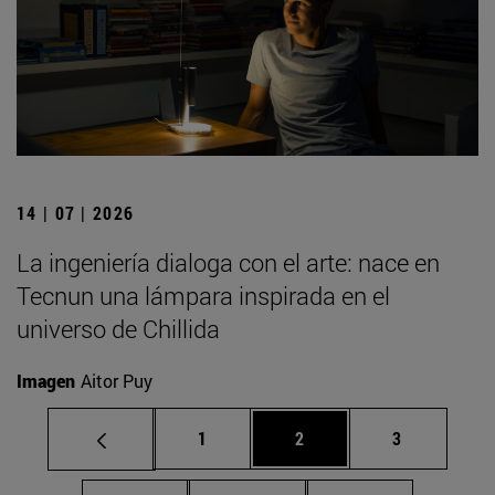
14 | 07 | 2026
La ingeniería dialoga con el arte: nace en
Tecnun una lámpara inspirada en el
universo de Chillida
Imagen
Aitor Puy
Página
Página
Página
1
2
3