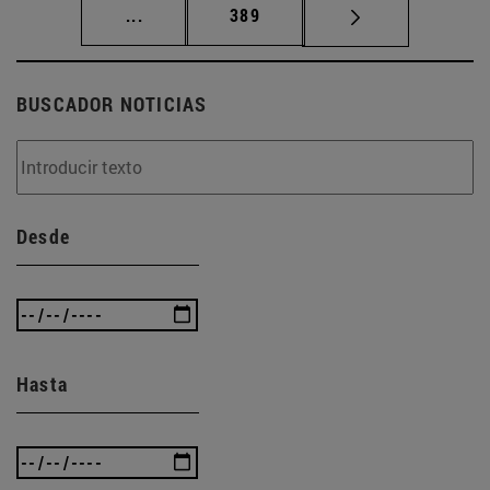
Páginas intermedias Use TAB para desplaz
Página
...
389
BUSCADOR NOTICIAS
Desde
Hasta