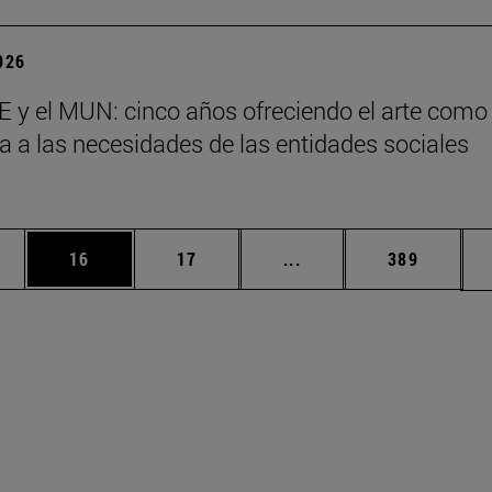
2026
 y el MUN: cinco años ofreciendo el arte como
a a las necesidades de las entidades sociales
s
edias Use TAB para desplazarse.
ina
Página
Página
Páginas intermedias Us
Página
16
17
...
389