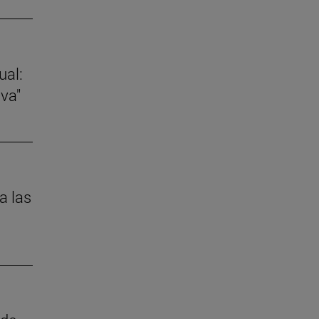
ual:
va"
a las