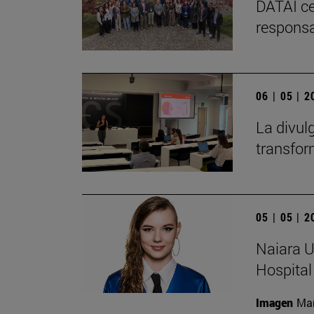
DATAI ce
responsa
06 | 05 | 
La divul
transfor
05 | 05 | 
Naiara U
Hospital
Imagen
Man