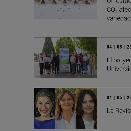
Un estud
CO₂ afect
variedad
04 | 05 | 
El proye
Universi
04 | 05 | 
La Revis