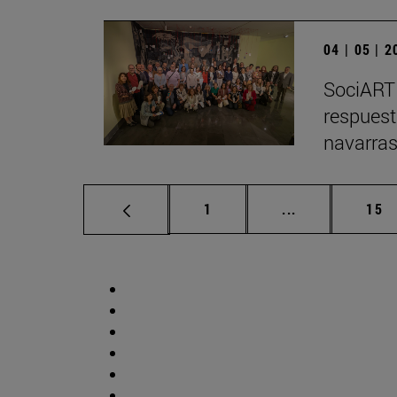
04 | 05 | 
SociARTE
respuest
navarra
Página
Páginas interm
Pág
1
...
15