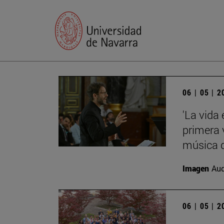
06 | 05 | 
'La vida
primera 
música d
Imagen
Aud
06 | 05 | 