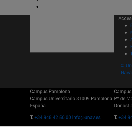
Acces
© Uni
Nava
Campus Pamplona
Campus 
Campus Universitario 31009 Pamplona
Pº de M
España
Donosti
T.
+34 948 42 56 00
info@unav.es
T.
+34 9
Campus Madrid (IESE)
Campus 