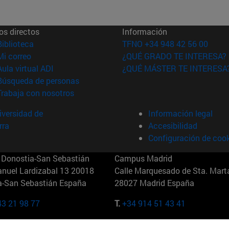
os directos
Información
(abre en nueva ventana)
Biblioteca
TFNO +34 948 42 56 00
(abre en nueva ventana)
Mi correo
¿QUÉ GRADO TE INTERESA?
(abre en nueva ventana)
Aula virtual ADI
¿QUÉ MÁSTER TE INTERESA
(abre en nueva ventana)
Búsqueda de personas
(abre en nueva ventana)
Trabaja con nosotros
versidad de
Información legal
rra
Accesibilidad
Configuración de coo
Donostia-San Sebastián
Campus Madrid
anuel Lardizabal 13 20018
Calle Marquesado de Sta. Marta
a-San Sebastián España
28027 Madrid España
43 21 98 77
T.
+34 914 51 43 41
Nueva York (IESE)
Campus Munich (IESE)