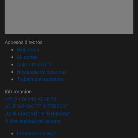
Accesos directos
(abre en nueva ventana)
Biblioteca
(abre en nueva ventana)
Mi correo
(abre en nueva ventana)
Aula virtual ADI
(abre en nueva ventana)
Búsqueda de personas
(abre en nueva ventana)
Trabaja con nosotros
Información
TFNO +34 948 42 56 00
¿QUÉ GRADO TE INTERESA?
¿QUÉ MÁSTER TE INTERESA?
© Universidad de Navarra
Información legal