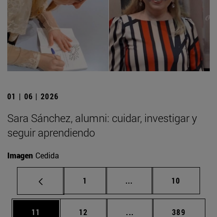
01 | 06 | 2026
Sara Sánchez, alumni: cuidar, investigar y
seguir aprendiendo
Imagen
Cedida
Página
Páginas intermedias Us
Página
1
...
10
Página
Página
Páginas intermedias U
Página
11
12
...
389