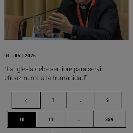
04 | 06 | 2026
“La Iglesia debe ser libre para servir
eficazmente a la humanidad”
Página
Páginas intermedias U
Página
1
...
9
Página
Página
Páginas intermedias U
Página
10
11
...
389