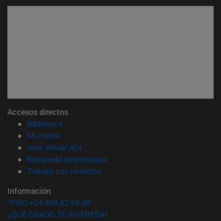
Accesos directos
(abre en nueva ventana)
Biblioteca
(abre en nueva ventana)
Mi correo
(abre en nueva ventana)
Aula virtual ADI
(abre en nueva ventana)
Búsqueda de personas
(abre en nueva ventana)
Trabaja con nosotros
Información
TFNO +34 948 42 56 00
¿QUÉ GRADO TE INTERESA?