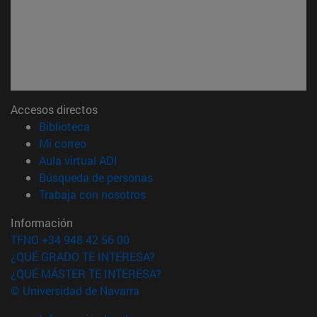
Accesos directos
(abre en nueva ventana)
Biblioteca
(abre en nueva ventana)
Mi correo
(abre en nueva ventana)
Aula virtual ADI
(abre en nueva ventana)
Búsqueda de personas
(abre en nueva ventana)
Trabaja con nosotros
Información
TFNO +34 948 42 56 00
¿QUÉ GRADO TE INTERESA?
¿QUÉ MÁSTER TE INTERESA?
© Universidad de Navarra