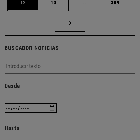
Página
Página
Páginas intermedias U
Página
12
13
...
389
BUSCADOR NOTICIAS
Desde
Hasta