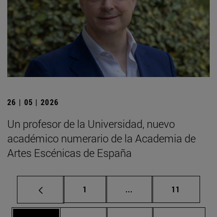
26 | 05 | 2026
Un profesor de la Universidad, nuevo
académico numerario de la Academia de
Artes Escénicas de España
Página
Páginas intermedias Us
Página
1
...
11