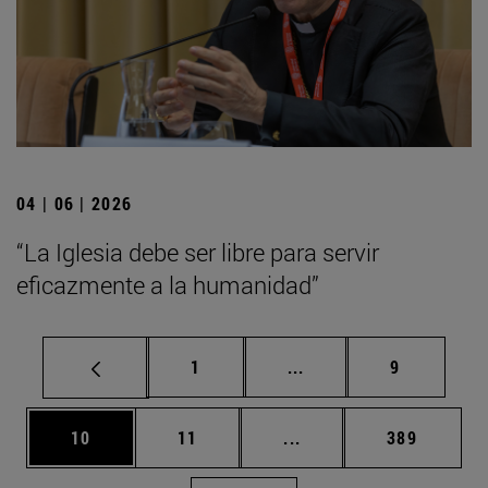
04 | 06 | 2026
“La Iglesia debe ser libre para servir
eficazmente a la humanidad”
Página
Páginas intermedias U
Página
1
...
9
Página
Página
Páginas intermedias U
Página
10
11
...
389