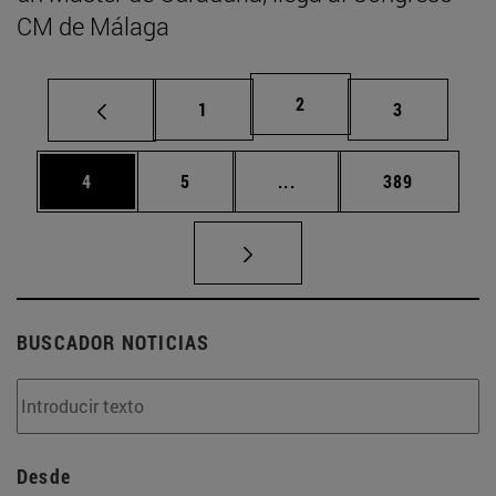
CM de Málaga
Página
2
Página
Página
1
3
Página
Página
Páginas intermedias Use
Página
4
5
...
389
BUSCADOR NOTICIAS
Desde