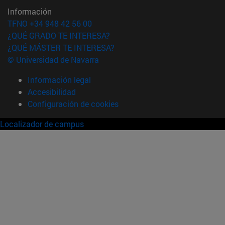
Información
TFNO +34 948 42 56 00
¿QUÉ GRADO TE INTERESA?
¿QUÉ MÁSTER TE INTERESA?
© Universidad de Navarra
Información legal
Accesibilidad
Configuración de cookies
Localizador de campus