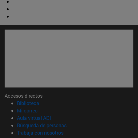
Accesos directos
(abre en nueva ventana)
Biblioteca
(abre en nueva ventana)
Mi correo
(abre en nueva ventana)
Aula virtual ADI
(abre en nueva ventana)
Búsqueda de personas
(abre en nueva ventana)
Trabaja con nosotros