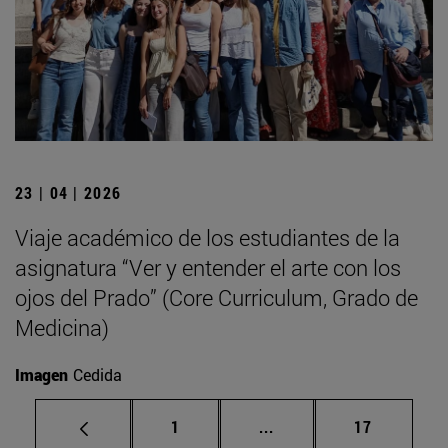
23 | 04 | 2026
Viaje académico de los estudiantes de la
asignatura “Ver y entender el arte con los
ojos del Prado” (Core Curriculum, Grado de
Medicina)
Imagen
Cedida
Página
Páginas intermedias Us
Página
1
...
17