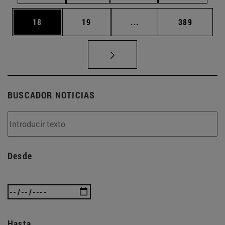
Página
Página
Páginas intermedias U
Página
18
19
...
389
BUSCADOR NOTICIAS
Desde
Hasta