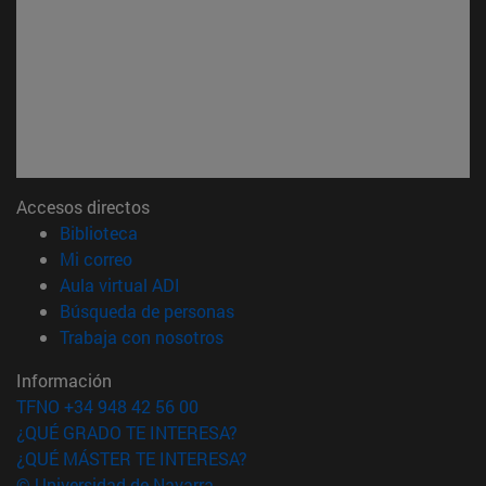
Accesos directos
(abre en nueva ventana)
Biblioteca
(abre en nueva ventana)
Mi correo
(abre en nueva ventana)
Aula virtual ADI
(abre en nueva ventana)
Búsqueda de personas
(abre en nueva ventana)
Trabaja con nosotros
Información
TFNO +34 948 42 56 00
¿QUÉ GRADO TE INTERESA?
¿QUÉ MÁSTER TE INTERESA?
© Universidad de Navarra