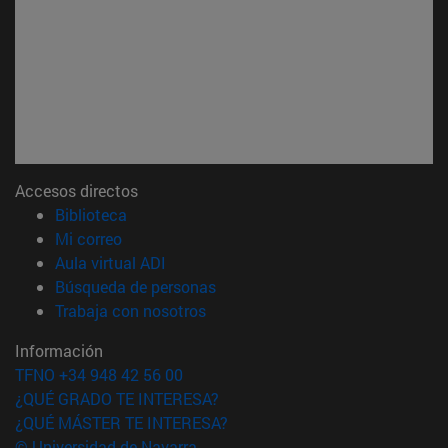
Accesos directos
(abre en nueva ventana)
Biblioteca
(abre en nueva ventana)
Mi correo
(abre en nueva ventana)
Aula virtual ADI
(abre en nueva ventana)
Búsqueda de personas
(abre en nueva ventana)
Trabaja con nosotros
Información
TFNO +34 948 42 56 00
¿QUÉ GRADO TE INTERESA?
¿QUÉ MÁSTER TE INTERESA?
© Universidad de Navarra