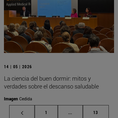
14 | 05 | 2026
La ciencia del buen dormir: mitos y
verdades sobre el descanso saludable
Imagen
Cedida
Página
Páginas intermedias Us
Página
1
...
13