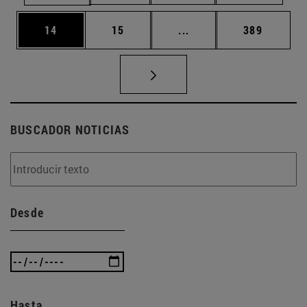
Página
Página
Páginas intermedias U
Página
14
15
...
389
BUSCADOR NOTICIAS
Desde
Hasta