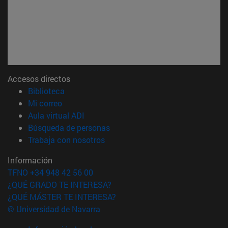
Accesos directos
(abre en nueva ventana)
Biblioteca
(abre en nueva ventana)
Mi correo
(abre en nueva ventana)
Aula virtual ADI
(abre en nueva ventana)
Búsqueda de personas
(abre en nueva ventana)
Trabaja con nosotros
Información
TFNO +34 948 42 56 00
¿QUÉ GRADO TE INTERESA?
¿QUÉ MÁSTER TE INTERESA?
© Universidad de Navarra