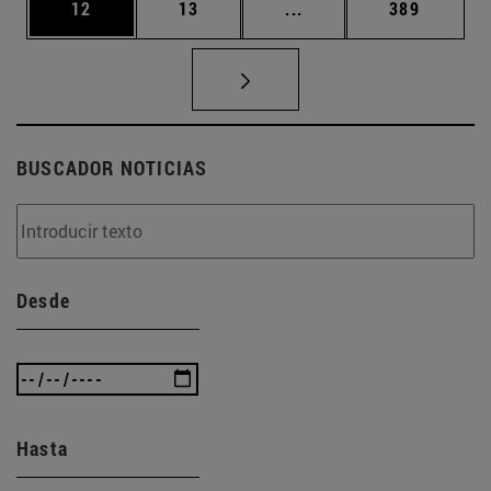
Página
Página
Páginas intermedias U
Página
12
13
...
389
BUSCADOR NOTICIAS
Desde
Hasta