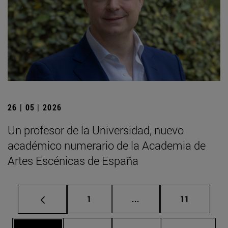
26 | 05 | 2026
Un profesor de la Universidad, nuevo
académico numerario de la Academia de
Artes Escénicas de España
Página
Páginas intermedias Us
Página
1
...
11