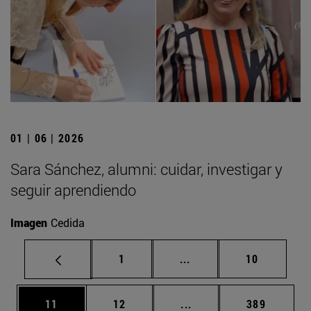
01 | 06 | 2026
Sara Sánchez, alumni: cuidar, investigar y
seguir aprendiendo
Imagen
Cedida
Página
Páginas intermedias Us
Página
1
...
10
Página
Página
Páginas intermedias U
Página
11
12
...
389