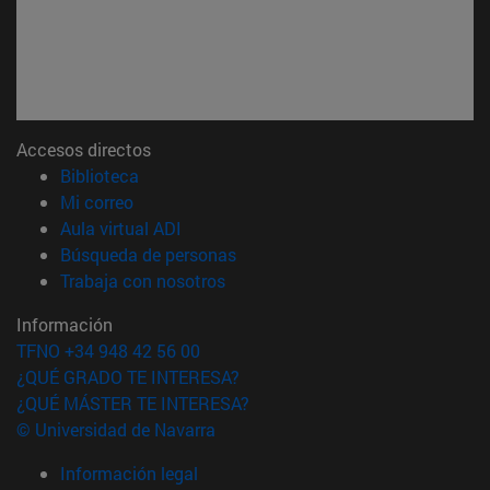
Accesos directos
(abre en nueva ventana)
Biblioteca
(abre en nueva ventana)
Mi correo
(abre en nueva ventana)
Aula virtual ADI
(abre en nueva ventana)
Búsqueda de personas
(abre en nueva ventana)
Trabaja con nosotros
Información
TFNO +34 948 42 56 00
¿QUÉ GRADO TE INTERESA?
¿QUÉ MÁSTER TE INTERESA?
© Universidad de Navarra
Información legal