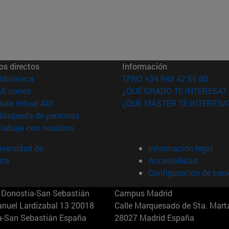
os directos
Información
(abre en nueva ventana)
Biblioteca
TFNO +34 948 42 56 00
(abre en nueva ventana)
Mi correo
¿QUÉ GRADO TE INTERESA?
(abre en nueva ventana)
Aula virtual ADI
¿QUÉ MÁSTER TE INTERESA
(abre en nueva ventana)
Búsqueda de personas
(abre en nueva ventana)
Trabaja con nosotros
versidad de
Información legal
rra
Accesibilidad
Configuración de coo
Donostia-San Sebastián
Campus Madrid
anuel Lardizabal 13 20018
Calle Marquesado de Sta. Marta
a-San Sebastián España
28027 Madrid España