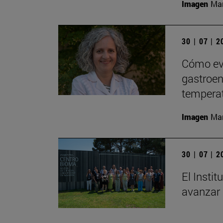
Imagen
Man
30 | 07 | 
Cómo evi
gastroent
tempera
Imagen
Man
30 | 07 | 
El Insti
avanzar 