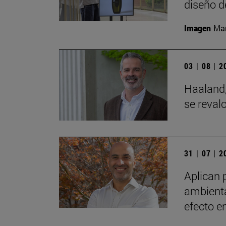
diseño d
Imagen
Man
03 | 08 | 
Haaland,
se reval
31 | 07 | 
Aplican 
ambienta
efecto e