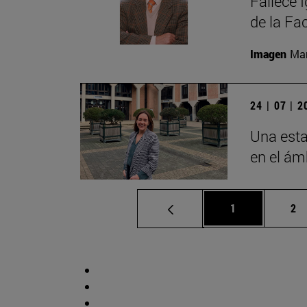
Fallece 
de la Fa
Imagen
Man
24 | 07 | 
Una esta
en el ámb
Página
Pá
1
2