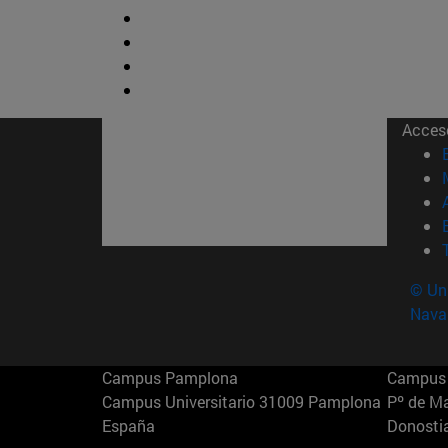
Acces
© Uni
Nava
Campus Pamplona
Campus 
Campus Universitario 31009 Pamplona
Pº de M
España
Donosti