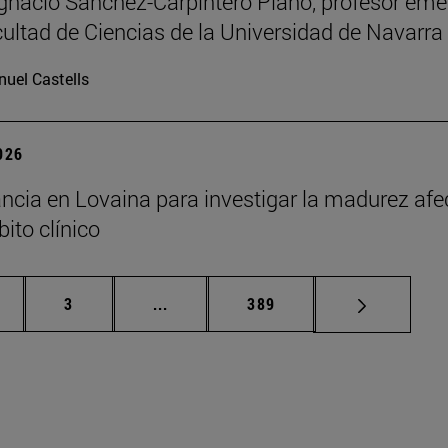
Ignacio Sánchez-Carpintero Plano, profesor emé
cultad de Ciencias de la Universidad de Navarra
uel Castells
2026
ncia en Lovaina para investigar la madurez afe
ito clínico
gina
Página
Páginas intermedias Use TAB para de
Página
3
...
389