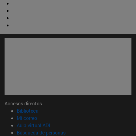
Accesos directos
(abre en nueva ventana)
Biblioteca
(abre en nueva ventana)
Mi correo
(abre en nueva ventana)
Aula virtual ADI
(abre en nueva ventana)
Búsqueda de personas