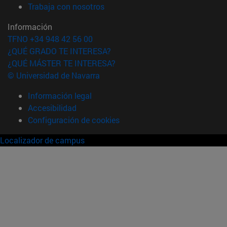
(abre en nueva ventana)
Trabaja con nosotros
Información
TFNO +34 948 42 56 00
¿QUÉ GRADO TE INTERESA?
¿QUÉ MÁSTER TE INTERESA?
© Universidad de Navarra
Información legal
Accesibilidad
Configuración de cookies
Localizador de campus