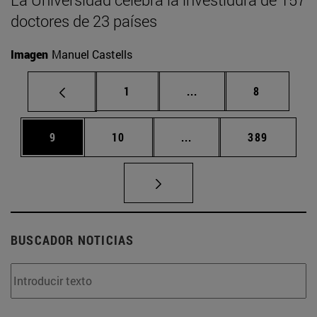
doctores de 23 países
Imagen
Manuel Castells
Página
Páginas intermedias U
Página
1
...
8
Página
Página
Páginas intermedias Us
Página
9
10
...
389
BUSCADOR NOTICIAS