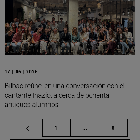
17 | 06 | 2026
Bilbao reúne, en una conversación con el
cantante Inazio, a cerca de ochenta
antiguos alumnos
Página
Páginas intermedias U
Página
1
...
6