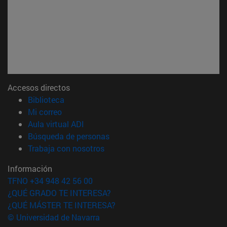
Accesos directos
(abre en nueva ventana)
Biblioteca
(abre en nueva ventana)
Mi correo
(abre en nueva ventana)
Aula virtual ADI
(abre en nueva ventana)
Búsqueda de personas
(abre en nueva ventana)
Trabaja con nosotros
Información
TFNO +34 948 42 56 00
¿QUÉ GRADO TE INTERESA?
¿QUÉ MÁSTER TE INTERESA?
© Universidad de Navarra