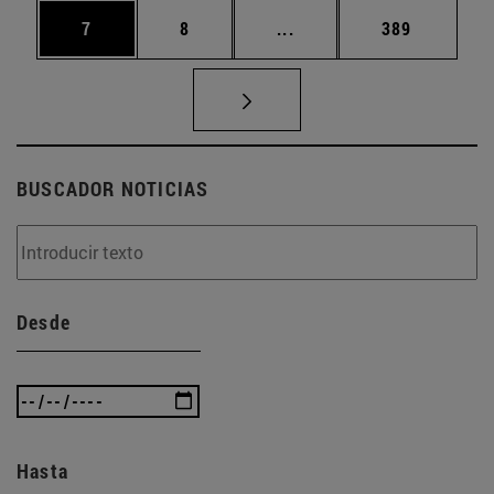
Página
Página
Páginas intermedias Use
Página
7
8
...
389
BUSCADOR NOTICIAS
Desde
Hasta