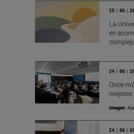
25 | 06 | 
La Unive
en acomp
complej
24 | 06 | 
Once más
mejores 
Imagen
Jos
24 | 06 | 