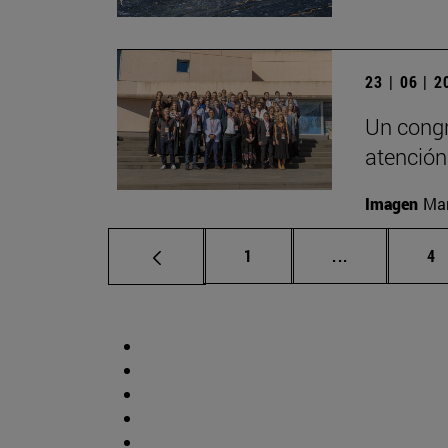
23 | 06 | 
Un congr
atención
Imagen
Man
Página
Páginas inte
Pá
1
...
4