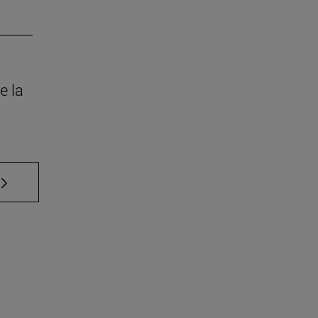
e la
 TAB para desplazarse.