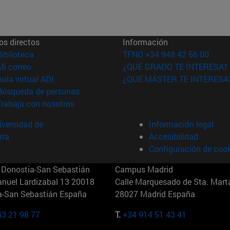
os directos
Información
(abre en nueva ventana)
Biblioteca
TFNO +34 948 42 56 00
(abre en nueva ventana)
Mi correo
¿QUÉ GRADO TE INTERESA?
(abre en nueva ventana)
Aula virtual ADI
¿QUÉ MÁSTER TE INTERESA
(abre en nueva ventana)
Búsqueda de personas
(abre en nueva ventana)
Trabaja con nosotros
versidad de
Información legal
rra
Accesibilidad
Configuración de coo
Donostia-San Sebastián
Campus Madrid
anuel Lardizabal 13 20018
Calle Marquesado de Sta. Marta
a-San Sebastián España
28027 Madrid España
43 21 98 77
T.
+34 914 51 43 41