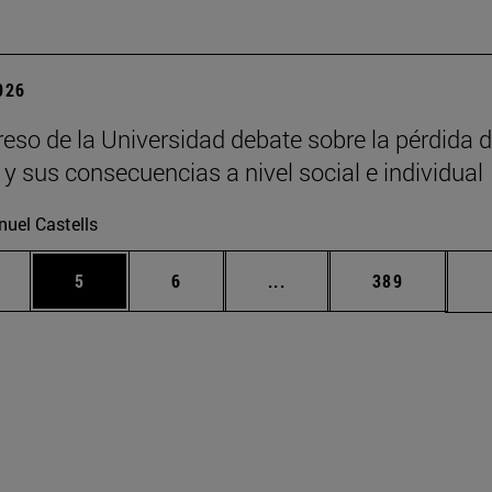
2026
eso de la Universidad debate sobre la pérdida d
 y sus consecuencias a nivel social e individual
uel Castells
rmedias Use TAB para desplazarse.
gina
Página
Página
Páginas intermedias Use
Página
5
6
...
389