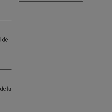
d de
de la
a