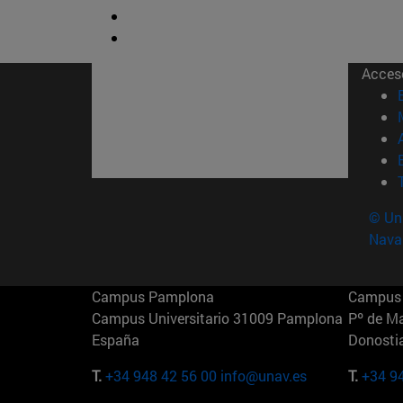
Acces
© Uni
Nava
Campus Pamplona
Campus 
Campus Universitario 31009 Pamplona
Pº de M
España
Donosti
T.
+34 948 42 56 00
info@unav.es
T.
+34 9