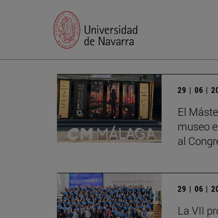
29 | 06 | 
El Máste
museo en
al Cong
29 | 06 | 
La VII p