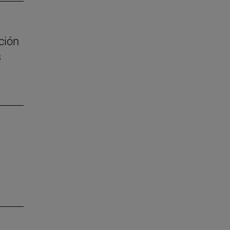
ción
s