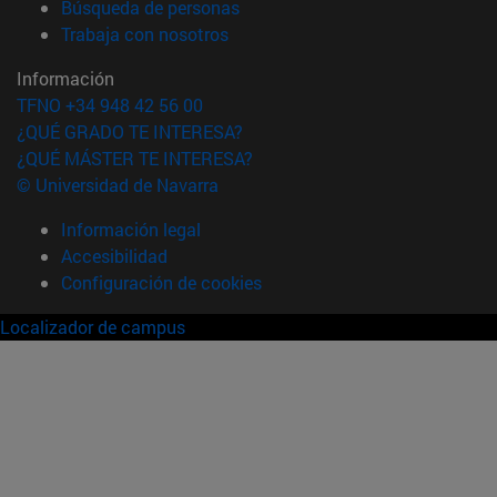
(abre en nueva ventana)
Búsqueda de personas
(abre en nueva ventana)
Trabaja con nosotros
Información
TFNO +34 948 42 56 00
¿QUÉ GRADO TE INTERESA?
¿QUÉ MÁSTER TE INTERESA?
© Universidad de Navarra
Información legal
Accesibilidad
Configuración de cookies
Localizador de campus