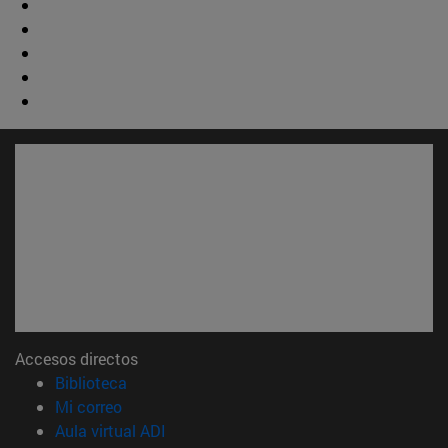
Accesos directos
(abre en nueva ventana)
Biblioteca
(abre en nueva ventana)
Mi correo
(abre en nueva ventana)
Aula virtual ADI