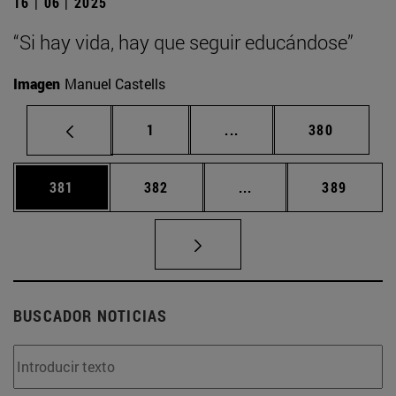
16 | 06 | 2025
“Si hay vida, hay que seguir educándose”
Imagen
Manuel Castells
Página
Páginas intermedias Us
Página
1
...
380
Página
Página
Páginas intermedias 
Página
381
382
...
389
BUSCADOR NOTICIAS