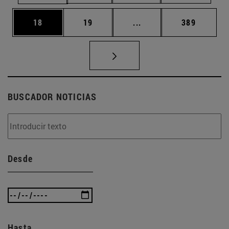
Página
Página
Páginas intermedias U
Página
18
19
...
389
BUSCADOR NOTICIAS
Desde
Hasta