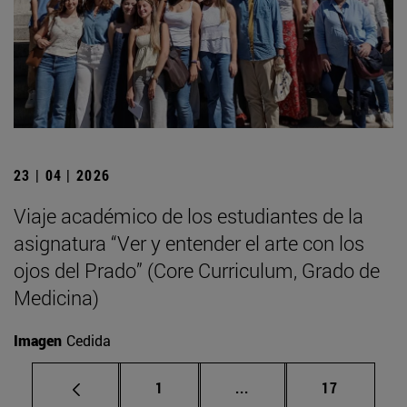
23 | 04 | 2026
Viaje académico de los estudiantes de la
asignatura “Ver y entender el arte con los
ojos del Prado” (Core Curriculum, Grado de
Medicina)
Imagen
Cedida
Página
Páginas intermedias Us
Página
1
...
17