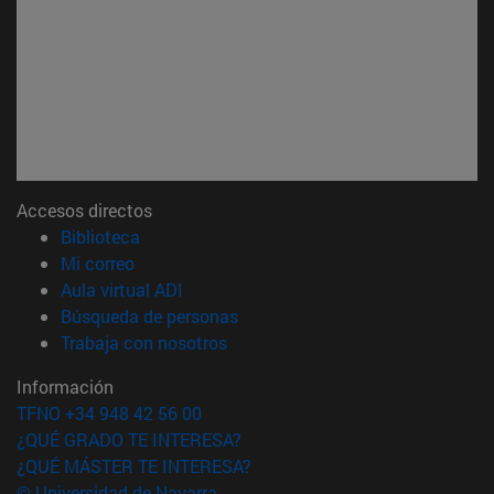
Accesos directos
(abre en nueva ventana)
Biblioteca
(abre en nueva ventana)
Mi correo
(abre en nueva ventana)
Aula virtual ADI
(abre en nueva ventana)
Búsqueda de personas
(abre en nueva ventana)
Trabaja con nosotros
Información
TFNO +34 948 42 56 00
¿QUÉ GRADO TE INTERESA?
¿QUÉ MÁSTER TE INTERESA?
© Universidad de Navarra