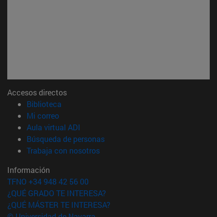
Accesos directos
(abre en nueva ventana)
Biblioteca
(abre en nueva ventana)
Mi correo
(abre en nueva ventana)
Aula virtual ADI
(abre en nueva ventana)
Búsqueda de personas
(abre en nueva ventana)
Trabaja con nosotros
Información
TFNO +34 948 42 56 00
¿QUÉ GRADO TE INTERESA?
¿QUÉ MÁSTER TE INTERESA?
© Universidad de Navarra