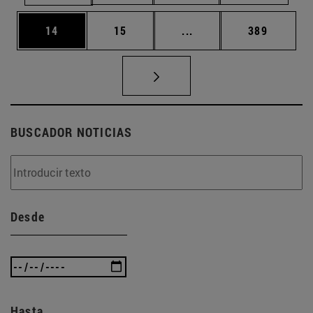
Página
Página
Páginas intermedias U
Página
14
15
...
389
BUSCADOR NOTICIAS
Desde
Hasta