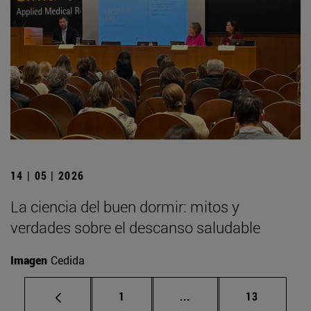
14 | 05 | 2026
La ciencia del buen dormir: mitos y
verdades sobre el descanso saludable
Imagen
Cedida
Página
Páginas intermedias Us
Página
1
...
13