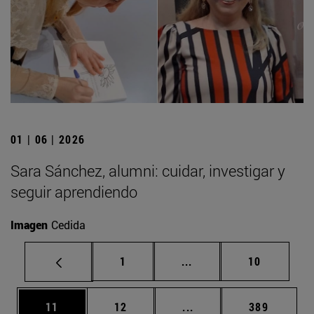
01 | 06 | 2026
Sara Sánchez, alumni: cuidar, investigar y
seguir aprendiendo
Imagen
Cedida
Página
Páginas intermedias Us
Página
1
...
10
Página
Página
Páginas intermedias U
Página
11
12
...
389