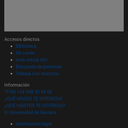
Accesos directos
(abre en nueva ventana)
Biblioteca
(abre en nueva ventana)
Mi correo
(abre en nueva ventana)
Aula virtual ADI
(abre en nueva ventana)
Búsqueda de personas
(abre en nueva ventana)
Trabaja con nosotros
Información
TFNO +34 948 42 56 00
¿QUÉ GRADO TE INTERESA?
¿QUÉ MÁSTER TE INTERESA?
© Universidad de Navarra
Información legal