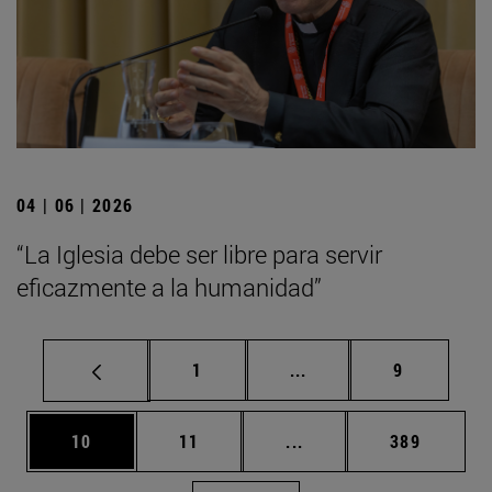
04 | 06 | 2026
“La Iglesia debe ser libre para servir
eficazmente a la humanidad”
Página
Páginas intermedias U
Página
1
...
9
Página
Página
Páginas intermedias U
Página
10
11
...
389