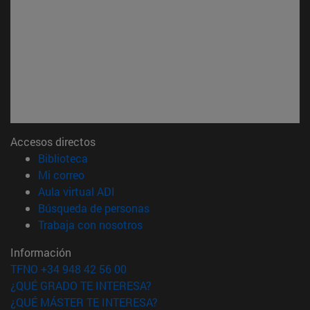
Accesos directos
(abre en nueva ventana)
Biblioteca
(abre en nueva ventana)
Mi correo
(abre en nueva ventana)
Aula virtual ADI
(abre en nueva ventana)
Búsqueda de personas
(abre en nueva ventana)
Trabaja con nosotros
Información
TFNO +34 948 42 56 00
¿QUÉ GRADO TE INTERESA?
¿QUÉ MÁSTER TE INTERESA?