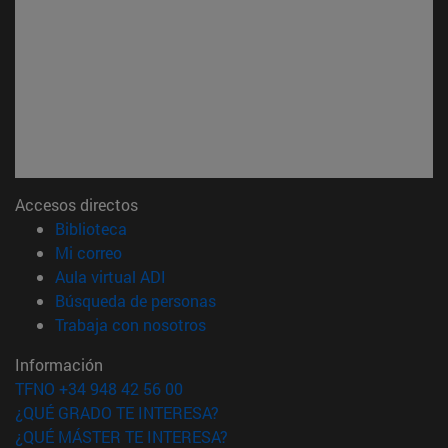
Accesos directos
(abre en nueva ventana)
Biblioteca
(abre en nueva ventana)
Mi correo
(abre en nueva ventana)
Aula virtual ADI
(abre en nueva ventana)
Búsqueda de personas
(abre en nueva ventana)
Trabaja con nosotros
Información
TFNO +34 948 42 56 00
¿QUÉ GRADO TE INTERESA?
¿QUÉ MÁSTER TE INTERESA?