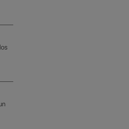
los
un