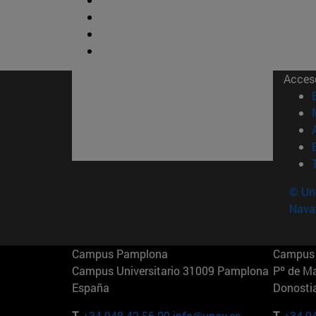
Acces
© Uni
Nava
Campus Pamplona
Campus 
Campus Universitario 31009 Pamplona
Pº de M
España
Donosti
T.
+34 948 42 56 00
info@unav.es
T.
+34 9