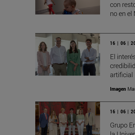
con rest
no en e
16 | 06 | 
El inter
credibili
artificial
Imagen
Man
16 | 06 | 
Grupo En
la Unive