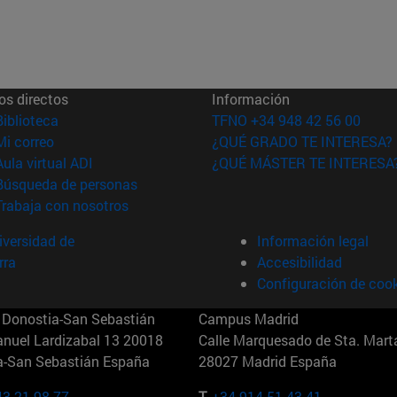
os directos
Información
(abre en nueva ventana)
Biblioteca
TFNO +34 948 42 56 00
(abre en nueva ventana)
Mi correo
¿QUÉ GRADO TE INTERESA?
(abre en nueva ventana)
Aula virtual ADI
¿QUÉ MÁSTER TE INTERESA
(abre en nueva ventana)
Búsqueda de personas
(abre en nueva ventana)
Trabaja con nosotros
versidad de
Información legal
rra
Accesibilidad
Configuración de coo
Donostia-San Sebastián
Campus Madrid
anuel Lardizabal 13 20018
Calle Marquesado de Sta. Marta
a-San Sebastián España
28027 Madrid España
43 21 98 77
T.
+34 914 51 43 41