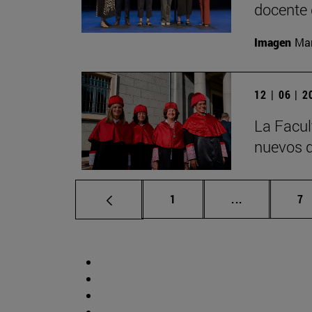
docente 
Imagen
Man
12 | 06 | 
La Facul
nuevos d
Página
Páginas inte
Pá
1
...
7