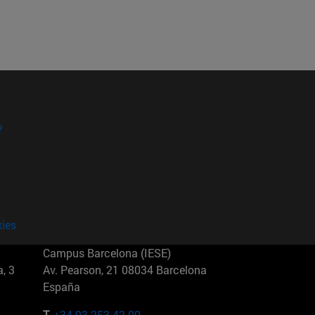
?
kies
Campus Barcelona (IESE)
, 3
Av. Pearson, 21 08034 Barcelona
España
T.
+34 93 253 42 00