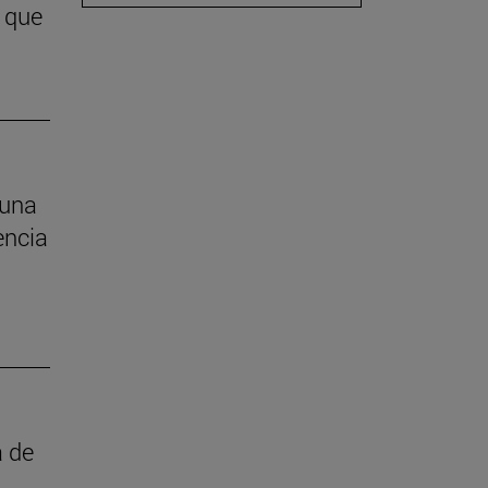
 que
 una
encia
a de