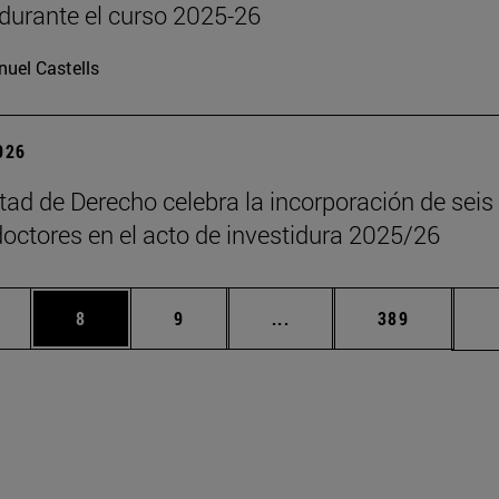
durante el curso 2025-26
uel Castells
2026
tad de Derecho celebra la incorporación de seis
octores en el acto de investidura 2025/26
rmedias Use TAB para desplazarse.
gina
Página
Página
Páginas intermedias Use
Página
8
9
...
389