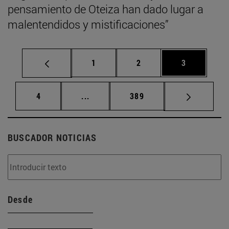
pensamiento de Oteiza han dado lugar a
malentendidos y mistificaciones”
Página
Página
Página
1
2
3
Página
Páginas intermedias Use TAB para d
Página
4
...
389
BUSCADOR NOTICIAS
Desde