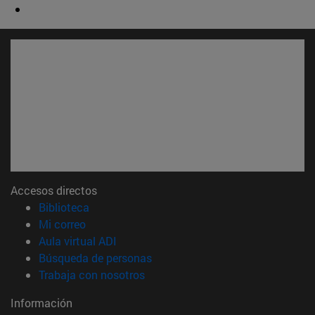
Accesos directos
(abre en nueva ventana)
Biblioteca
(abre en nueva ventana)
Mi correo
(abre en nueva ventana)
Aula virtual ADI
(abre en nueva ventana)
Búsqueda de personas
(abre en nueva ventana)
Trabaja con nosotros
Información