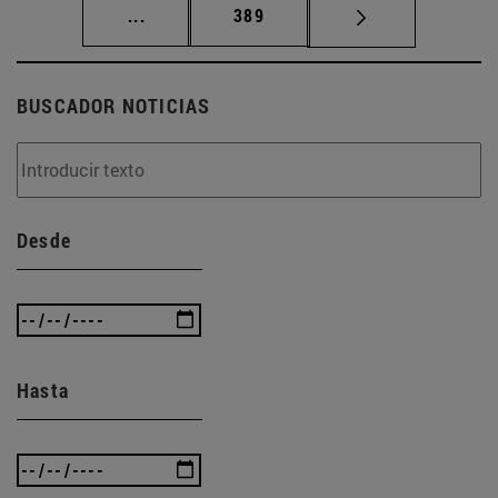
Páginas intermedias Use TAB para desplaz
Página
...
389
BUSCADOR NOTICIAS
Desde
Hasta