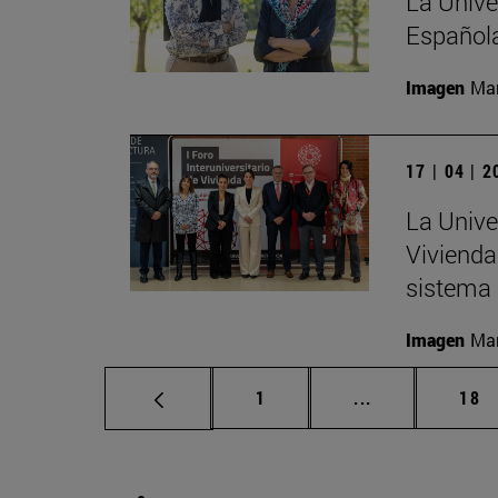
La Unive
Española
Imagen
Man
17 | 04 | 
La Univer
Vivienda
sistema 
Imagen
Man
Página
Páginas interm
Pág
1
...
18