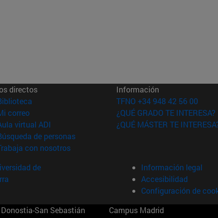
os directos
Información
(abre en nueva ventana)
Biblioteca
TFNO +34 948 42 56 00
(abre en nueva ventana)
Mi correo
¿QUÉ GRADO TE INTERESA?
(abre en nueva ventana)
Aula virtual ADI
¿QUÉ MÁSTER TE INTERESA
(abre en nueva ventana)
Búsqueda de personas
(abre en nueva ventana)
Trabaja con nosotros
versidad de
Información legal
rra
Accesibilidad
Configuración de coo
Donostia-San Sebastián
Campus Madrid