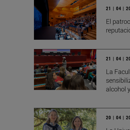
21 | 04 | 
El patroc
reputaci
21 | 04 | 
La Facul
sensibil
alcohol 
20 | 04 | 