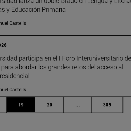
rsidad lanza un doble Grado en Lengua y Litera
s y Educación Primaria
uel Castells
2026
sidad participa en el I Foro Interuniversitario d
 para abordar los grandes retos del acceso al
residencial
uel Castells
edias Use TAB para desplazarse.
ina
Página
Página
Páginas intermedias Us
Página
19
20
...
389