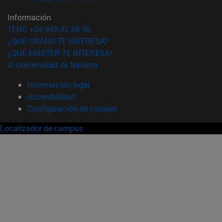
Información
TFNO +34 948 42 56 00
¿QUÉ GRADO TE INTERESA?
¿QUÉ MÁSTER TE INTERESA?
© Universidad de Navarra
Información legal
Accesibilidad
Configuración de cookies
Localizador de campus