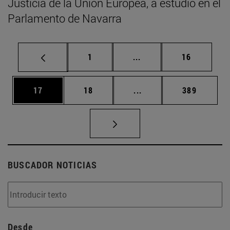
Justicia de la Unión Europea, a estudio en el
Parlamento de Navarra
Página
Páginas intermedias Us
Página
1
...
16
Página
Página
Páginas intermedias U
Página
17
18
...
389
BUSCADOR NOTICIAS
Desde