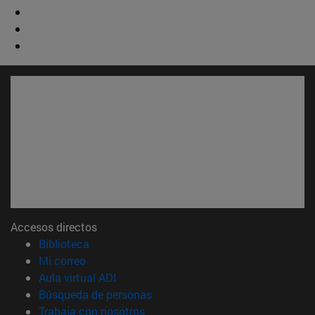
Accesos directos
(abre en nueva ventana)
Biblioteca
(abre en nueva ventana)
Mi correo
(abre en nueva ventana)
Aula virtual ADI
(abre en nueva ventana)
Búsqueda de personas
(abre en nueva ventana)
Trabaja con nosotros