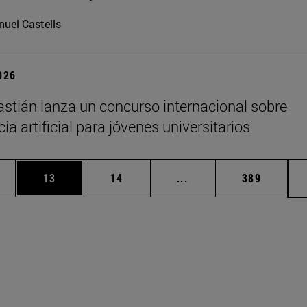
uel Castells
2026
stián lanza un concurso internacional sobre
cia artificial para jóvenes universitarios
edias Use TAB para desplazarse.
ina
Página
Página
Páginas intermedias Us
Página
13
14
...
389