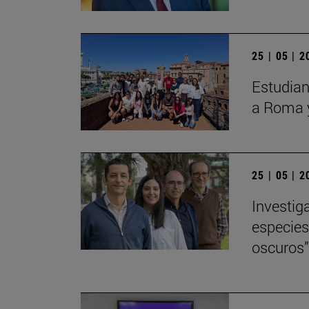
25 | 05 | 
Estudiant
a Roma 
25 | 05 | 
Investig
especies
oscuros” 