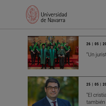
26 | 05 | 
“Un juris
25 | 05 | 
"El cris
también 