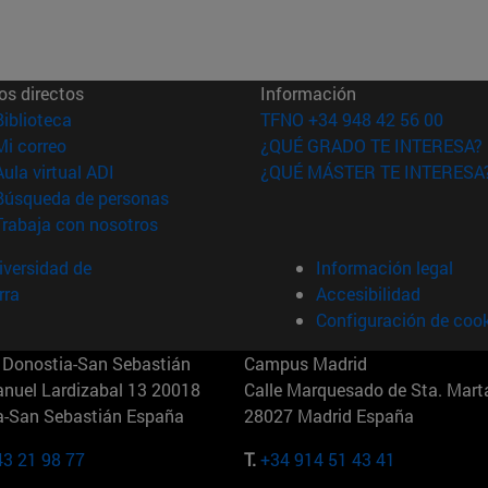
os directos
Información
(abre en nueva ventana)
Biblioteca
TFNO +34 948 42 56 00
(abre en nueva ventana)
Mi correo
¿QUÉ GRADO TE INTERESA?
(abre en nueva ventana)
Aula virtual ADI
¿QUÉ MÁSTER TE INTERESA
(abre en nueva ventana)
Búsqueda de personas
(abre en nueva ventana)
Trabaja con nosotros
versidad de
Información legal
rra
Accesibilidad
Configuración de coo
Donostia-San Sebastián
Campus Madrid
anuel Lardizabal 13 20018
Calle Marquesado de Sta. Marta
a-San Sebastián España
28027 Madrid España
43 21 98 77
T.
+34 914 51 43 41