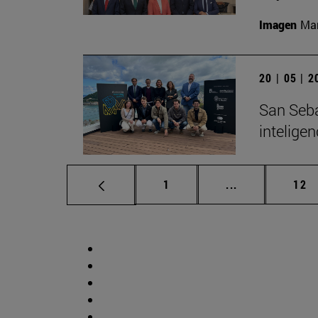
Imagen
Man
20 | 05 | 
San Seba
inteligen
Página
Páginas interm
Pág
1
...
12