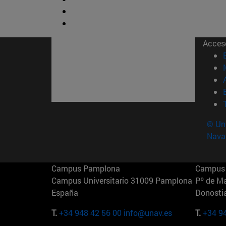
Acces
© Uni
Nava
Campus Pamplona
Campus 
Campus Universitario 31009 Pamplona
Pº de M
España
Donosti
T.
+34 948 42 56 00
info@unav.es
T.
+34 9