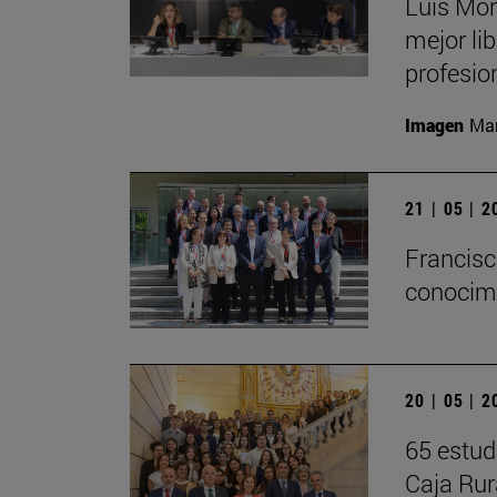
Luis Mon
mejor li
profesio
Imagen
Man
21 | 05 | 
Francisc
conocimi
20 | 05 | 
65 estud
Caja Rur