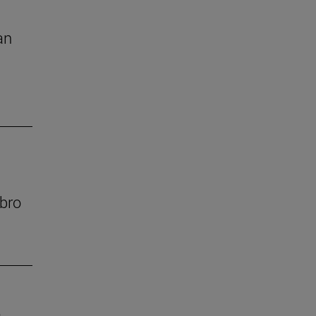
an
bro