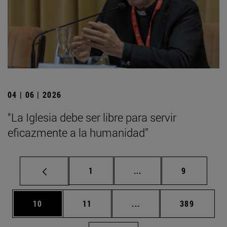
04 | 06 | 2026
“La Iglesia debe ser libre para servir
eficazmente a la humanidad”
Página
Páginas intermedias U
Página
1
...
9
Página
Página
Páginas intermedias U
Página
10
11
...
389