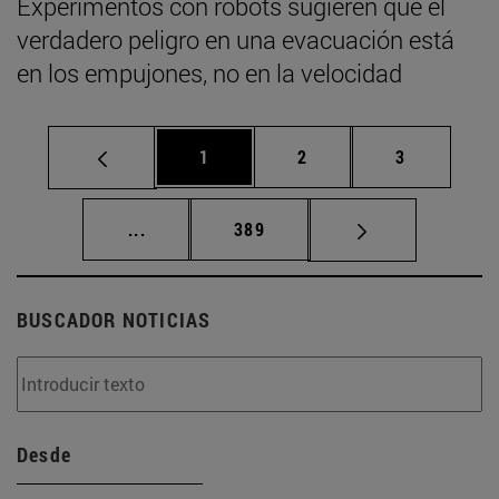
Experimentos con robots sugieren que el
verdadero peligro en una evacuación está
en los empujones, no en la velocidad
Página
Página
Página
1
2
3
Páginas intermedias Use TAB para desplaz
Página
...
389
BUSCADOR NOTICIAS
Desde