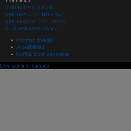
Información
TFNO +34 948 42 56 00
¿QUÉ GRADO TE INTERESA?
¿QUÉ MÁSTER TE INTERESA?
© Universidad de Navarra
Información legal
Accesibilidad
Configuración de cookies
Localizador de campus