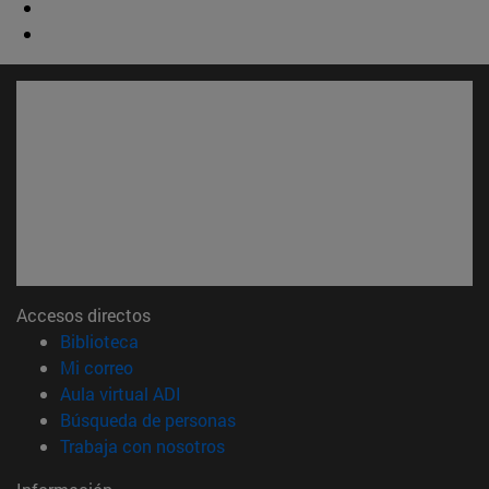
Accesos directos
(abre en nueva ventana)
Biblioteca
(abre en nueva ventana)
Mi correo
(abre en nueva ventana)
Aula virtual ADI
(abre en nueva ventana)
Búsqueda de personas
(abre en nueva ventana)
Trabaja con nosotros