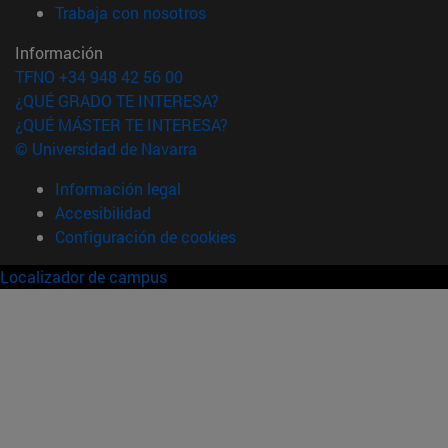
(abre en nueva ventana)
Trabaja con nosotros
Información
TFNO +34 948 42 56 00
¿QUÉ GRADO TE INTERESA?
¿QUÉ MÁSTER TE INTERESA?
© Universidad de Navarra
Información legal
Accesibilidad
Configuración de cookies
Localizador de campus