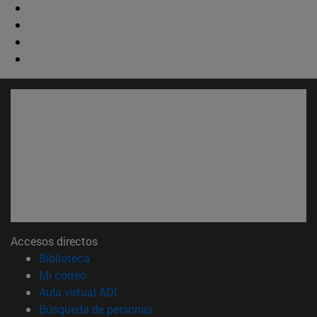
Accesos directos
(abre en nueva ventana)
Biblioteca
(abre en nueva ventana)
Mi correo
(abre en nueva ventana)
Aula virtual ADI
(abre en nueva ventana)
Búsqueda de personas