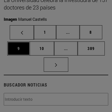
doctores de 23 países
Imagen
Manuel Castells
Página
Páginas intermedias U
Página
1
...
8
Página
Página
Páginas intermedias Us
Página
9
10
...
389
BUSCADOR NOTICIAS