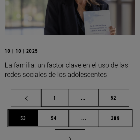
10 | 10 | 2025
La familia: un factor clave en el uso de las
redes sociales de los adolescentes
Página
Páginas intermedias Us
Página
1
...
52
Página
Página
Páginas intermedias U
Página
53
54
...
389