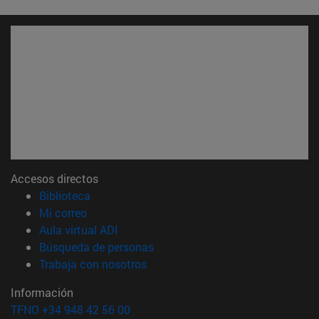
Accesos directos
(abre en nueva ventana)
Biblioteca
(abre en nueva ventana)
Mi correo
(abre en nueva ventana)
Aula virtual ADI
(abre en nueva ventana)
Búsqueda de personas
(abre en nueva ventana)
Trabaja con nosotros
Información
TFNO +34 948 42 56 00