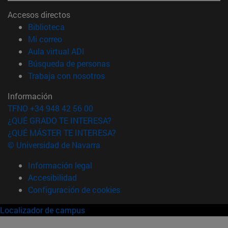
Accesos directos
(abre en nueva ventana)
Biblioteca
(abre en nueva ventana)
Mi correo
(abre en nueva ventana)
Aula virtual ADI
(abre en nueva ventana)
Búsqueda de personas
(abre en nueva ventana)
Trabaja con nosotros
Información
TFNO +34 948 42 56 00
¿QUÉ GRADO TE INTERESA?
¿QUÉ MÁSTER TE INTERESA?
© Universidad de Navarra
Información legal
Accesibilidad
Configuración de cookies
Localizador de campus