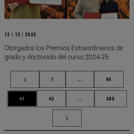
12 | 12 | 2025
Otorgados los Premios Extraordinarios de
grado y doctorado del curso 2024-25
Página
Páginas intermedias Us
Página
1
...
40
Página
Página
Páginas intermedias U
Página
41
42
...
389