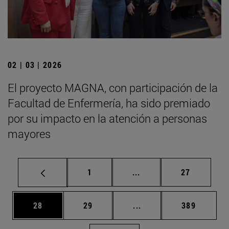
02 | 03 | 2026
El proyecto MAGNA, con participación de la
Facultad de Enfermería, ha sido premiado
por su impacto en la atención a personas
mayores
Página
Páginas intermedias Us
Página
1
...
27
Página
Página
Páginas intermedias U
Página
28
29
...
389