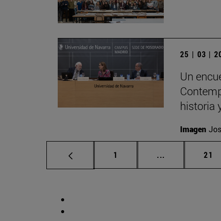
25 | 03 | 
Un encue
Contempo
historia
Imagen
Jos
Página
Páginas interm
Pág
1
...
21