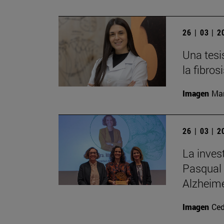
26 | 03 | 
Una tesi
la fibros
Imagen
Man
26 | 03 | 
La inves
Pasqual 
Alzheim
Imagen
Ced