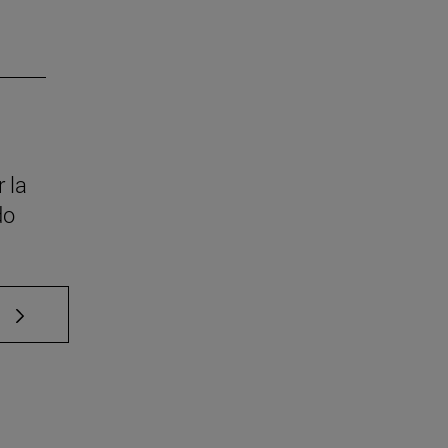
 la
do
e TAB para desplazarse.