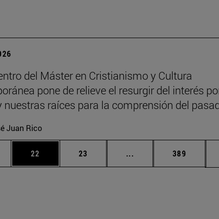
2026
ntro del Máster en Cristianismo y Cultura
ránea pone de relieve el resurgir del interés por
 y nuestras raíces para la comprensión del pasa
é Juan Rico
edias Use TAB para desplazarse.
ina
Página
Página
Páginas intermedias Us
Página
22
23
...
389