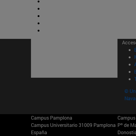
Acces
© Uni
Nava
Campus Pamplona
Campus 
Campus Universitario 31009 Pamplona
Pº de M
España
Donosti