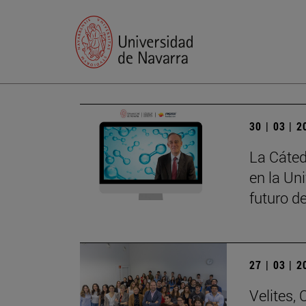
30 | 03 | 
La Cáted
en la Un
futuro d
27 | 03 | 
Velites, 