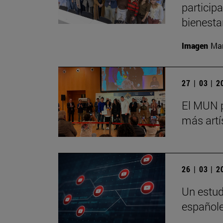
particip
bienesta
Imagen
Man
27 | 03 | 
El MUN p
más artí
26 | 03 | 
Un estudi
españole