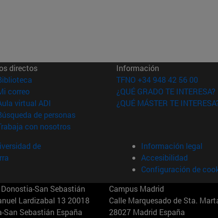
os directos
Información
(abre en nueva ventana)
Biblioteca
TFNO +34 948 42 56 00
(abre en nueva ventana)
Mi correo
¿QUÉ GRADO TE INTERESA?
(abre en nueva ventana)
Aula virtual ADI
¿QUÉ MÁSTER TE INTERESA
(abre en nueva ventana)
Búsqueda de personas
(abre en nueva ventana)
Trabaja con nosotros
versidad de
Información legal
rra
Accesibilidad
Configuración de coo
Donostia-San Sebastián
Campus Madrid
anuel Lardizabal 13 20018
Calle Marquesado de Sta. Marta
a-San Sebastián España
28027 Madrid España