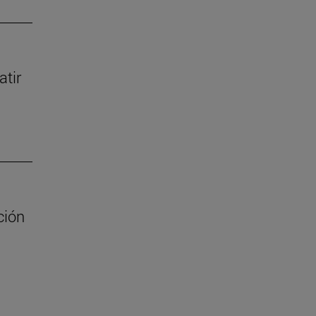
atir
ción