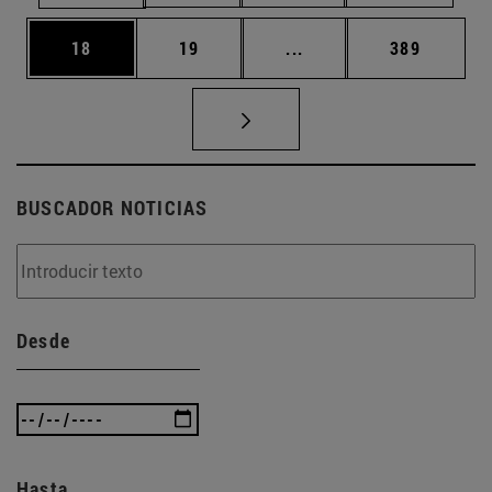
Página
Página
Páginas intermedias U
Página
18
19
...
389
BUSCADOR NOTICIAS
Desde
Hasta