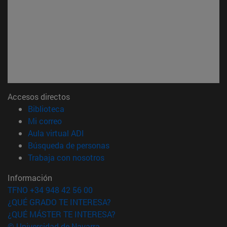
Accesos directos
(abre en nueva ventana)
Biblioteca
(abre en nueva ventana)
Mi correo
(abre en nueva ventana)
Aula virtual ADI
(abre en nueva ventana)
Búsqueda de personas
(abre en nueva ventana)
Trabaja con nosotros
Información
TFNO +34 948 42 56 00
¿QUÉ GRADO TE INTERESA?
¿QUÉ MÁSTER TE INTERESA?
© Universidad de Navarra