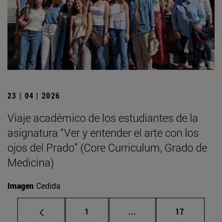
23 | 04 | 2026
Viaje académico de los estudiantes de la
asignatura “Ver y entender el arte con los
ojos del Prado” (Core Curriculum, Grado de
Medicina)
Imagen
Cedida
Página
Páginas intermedias Us
Página
1
...
17