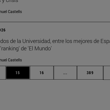
uel Castells
2026
dos de la Universidad, entre los mejores de Esp
'ranking' de 'El Mundo'
uel Castells
edias Use TAB para desplazarse.
ina
Página
Página
Páginas intermedias Us
Página
15
16
...
389