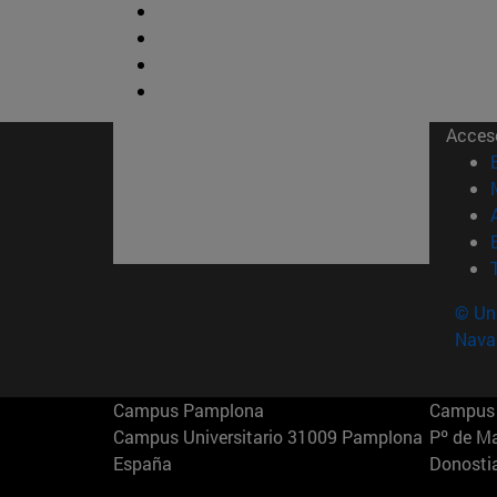
Acces
© Uni
Nava
Campus Pamplona
Campus 
Campus Universitario 31009 Pamplona
Pº de M
España
Donosti