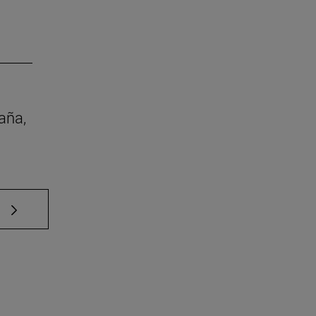
aña,
e TAB para desplazarse.