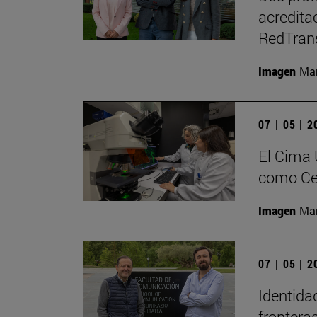
acredita
RedTran
Imagen
Man
07 | 05 | 
El Cima 
como Ce
Imagen
Man
07 | 05 | 
Identida
fronteras