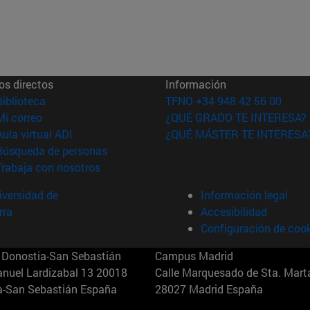
os directos
Información
(abre en nueva ventana)
Biblioteca
TFNO +34 948 42 56 00
(abre en nueva ventana)
Mi correo
¿QUÉ GRADO TE INTERESA?
(abre en nueva ventana)
Aula virtual ADI
¿QUÉ MÁSTER TE INTERESA
(abre en nueva ventana)
Búsqueda de personas
(abre en nueva ventana)
Trabaja con nosotros
versidad de
Información legal
rra
Accesibilidad
Configuración de coo
Donostia-San Sebastián
Campus Madrid
anuel Lardizabal 13 20018
Calle Marquesado de Sta. Marta
a-San Sebastián España
28027 Madrid España