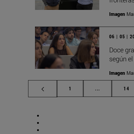
Imagen
Man
06 | 05 | 
Doce gra
según el 
Imagen
Man
Página
Páginas interm
Pág
1
...
14