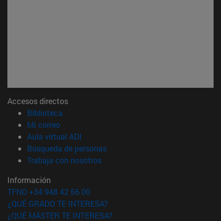
Accesos directos
(abre en nueva ventana)
Biblioteca
(abre en nueva ventana)
Mi correo
(abre en nueva ventana)
Aula virtual ADI
(abre en nueva ventana)
Búsqueda de personas
(abre en nueva ventana)
Trabaja con nosotros
Información
TFNO +34 948 42 56 00
¿QUÉ GRADO TE INTERESA?
¿QUÉ MÁSTER TE INTERESA?