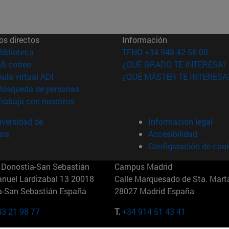
os directos
Información
(abre en nueva ventana)
Biblioteca
TFNO +34 948 42 56 00
(abre en nueva ventana)
Mi correo
¿QUÉ GRADO TE INTERESA?
(abre en nueva ventana)
Aula virtual ADI
¿QUÉ MÁSTER TE INTERESA
(abre en nueva ventana)
Búsqueda de personas
(abre en nueva ventana)
Trabaja con nosotros
versidad de
Información legal
rra
Accesibilidad
Configuración de coo
Donostia-San Sebastián
Campus Madrid
anuel Lardizabal 13 20018
Calle Marquesado de Sta. Marta
a-San Sebastián España
28027 Madrid España
43 21 98 77
T.
+34 914 51 43 41