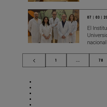
07 | 03 | 
El Insti
Universi
nacional
Página
Páginas interm
Pág
1
...
78