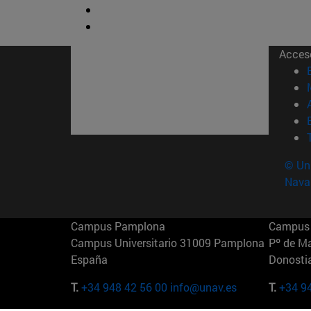
Acces
© Uni
Nava
Campus Pamplona
Campus 
Campus Universitario 31009 Pamplona
Pº de M
España
Donosti
T.
+34 948 42 56 00
info@unav.es
T.
+34 9