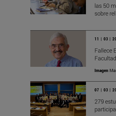
las 50 m
sobre re
11 | 03 | 
Fallece 
Faculta
Imagen
Man
07 | 03 | 
279 estu
particip