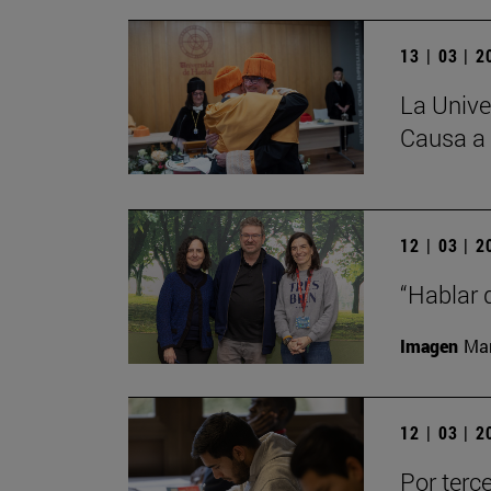
13 | 03 | 
La Unive
Causa a 
12 | 03 | 
“Hablar 
Imagen
Man
12 | 03 | 
Por terc