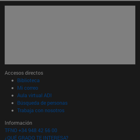
Accesos directos
(abre en nueva ventana)
Biblioteca
(abre en nueva ventana)
Mi correo
(abre en nueva ventana)
Aula virtual ADI
(abre en nueva ventana)
Búsqueda de personas
(abre en nueva ventana)
Trabaja con nosotros
Información
TFNO +34 948 42 56 00
¿QUÉ GRADO TE INTERESA?