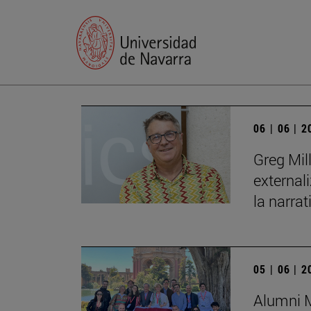
06 | 06 | 
Greg Mil
external
la narrat
05 | 06 | 
Alumni M