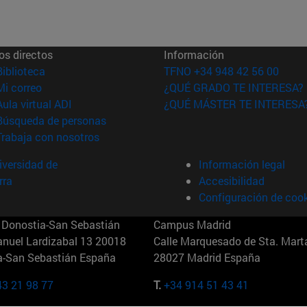
os directos
Información
(abre en nueva ventana)
Biblioteca
TFNO +34 948 42 56 00
(abre en nueva ventana)
Mi correo
¿QUÉ GRADO TE INTERESA?
(abre en nueva ventana)
Aula virtual ADI
¿QUÉ MÁSTER TE INTERESA
(abre en nueva ventana)
Búsqueda de personas
(abre en nueva ventana)
Trabaja con nosotros
versidad de
Información legal
rra
Accesibilidad
Configuración de coo
Donostia-San Sebastián
Campus Madrid
anuel Lardizabal 13 20018
Calle Marquesado de Sta. Marta
a-San Sebastián España
28027 Madrid España
43 21 98 77
T.
+34 914 51 43 41