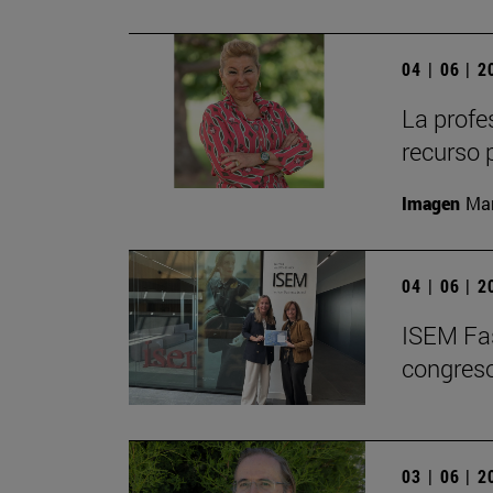
04 | 06 | 
La profe
recurso 
Imagen
Man
04 | 06 | 
ISEM Fas
congreso
03 | 06 | 