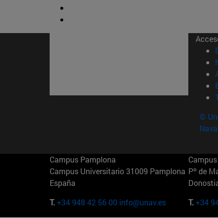
Acces
© Uni
Nava
Campus Pamplona
Campus 
Campus Universitario 31009 Pamplona
Pº de M
España
Donosti
T.
+34 948 42 56 00
info@unav.es
T.
+34 9