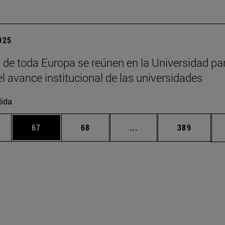
2025
 de toda Europa se reúnen en la Universidad pa
el avance institucional de las universidades
ida
edias Use TAB para desplazarse.
ina
Página
Página
Páginas intermedias Us
Página
67
68
...
389