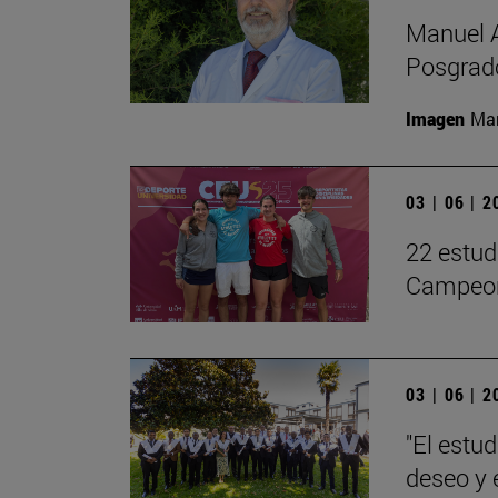
Manuel A
Posgrado
Imagen
Man
03 | 06 | 
22 estud
Campeon
03 | 06 | 
"El estu
deseo y 