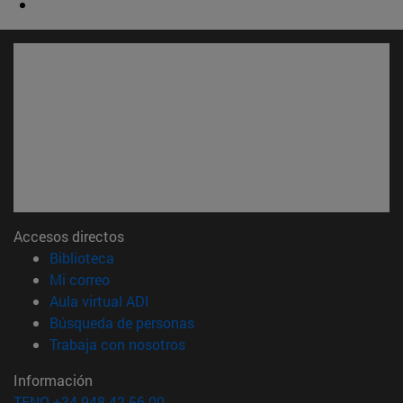
Accesos directos
(abre en nueva ventana)
Biblioteca
(abre en nueva ventana)
Mi correo
(abre en nueva ventana)
Aula virtual ADI
(abre en nueva ventana)
Búsqueda de personas
(abre en nueva ventana)
Trabaja con nosotros
Información
TFNO +34 948 42 56 00