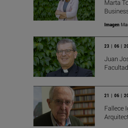
Marta To
Busines
Imagen
Man
23 | 06 | 
Juan Jos
Facultad
21 | 06 | 
Fallece I
Arquitec