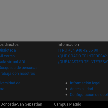
os directos
Información
(abre en nueva ventana)
Biblioteca
TFNO +34 948 42 56 00
(abre en nueva ventana)
Mi correo
¿QUÉ GRADO TE INTERESA?
(abre en nueva ventana)
Aula virtual ADI
¿QUÉ MÁSTER TE INTERESA
(abre en nueva ventana)
Búsqueda de personas
(abre en nueva ventana)
Trabaja con nosotros
versidad de
Información legal
rra
Accesibilidad
Configuración de coo
Donostia-San Sebastián
Campus Madrid