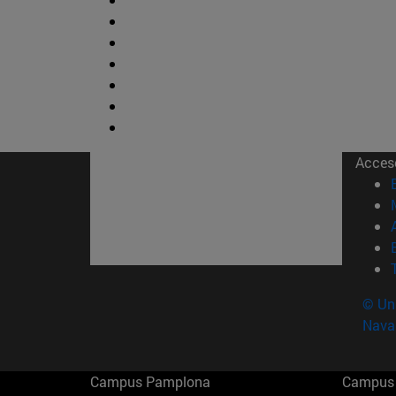
Acces
© Uni
Nava
Campus Pamplona
Campus 