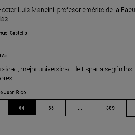
Héctor Luis Mancini, profesor emérito de la Facu
ias
uel Castells
2025
rsidad, mejor universidad de España según los
ores
é Juan Rico
edias Use TAB para desplazarse.
ina
Página
Página
Páginas intermedias Us
Página
64
65
...
389