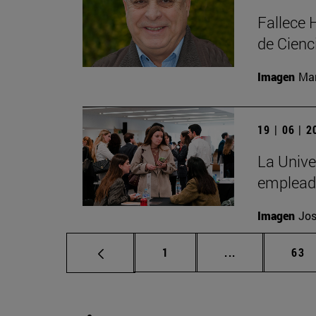
Fallece 
de Cienc
Imagen
Man
19 | 06 | 
La Unive
emplead
Imagen
Jos
Página
Páginas interm
Pág
1
...
63