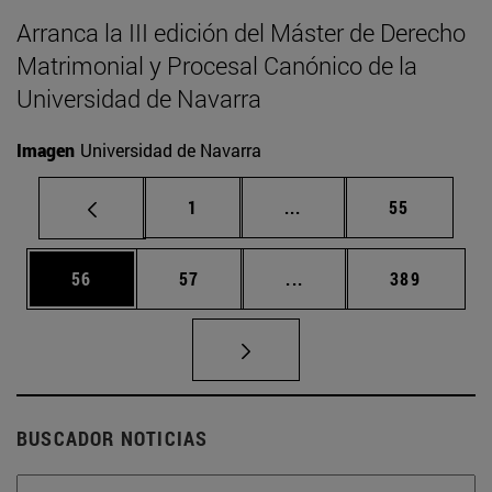
Arranca la III edición del Máster de Derecho
Matrimonial y Procesal Canónico de la
Universidad de Navarra
Imagen
Universidad de Navarra
Página
Páginas intermedias Us
Página
1
...
55
Página
Página
Páginas intermedias U
Página
56
57
...
389
BUSCADOR NOTICIAS