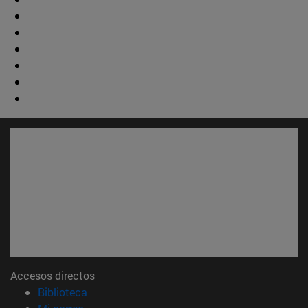
Accesos directos
(abre en nueva ventana)
Biblioteca
(abre en nueva ventana)