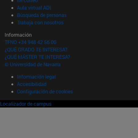
Mi correo
(abre en nueva ventana)
Aula virtual ADI
(abre en nueva ventana)
Búsqueda de personas
(abre en nueva ventana)
Trabaja con nosotros
Información
TFNO +34 948 42 56 00
¿QUÉ GRADO TE INTERESA?
¿QUÉ MÁSTER TE INTERESA?
© Universidad de Navarra
Información legal
Accesibilidad
Configuración de cookies
Localizador de campus