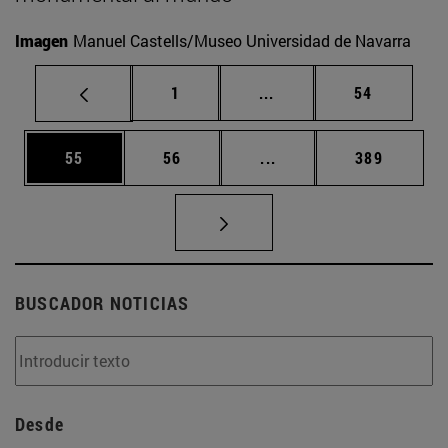
Imagen
Manuel Castells/Museo Universidad de Navarra
Página
Páginas intermedias Us
Página
1
...
54
Página
Página
Páginas intermedias U
Página
55
56
...
389
BUSCADOR NOTICIAS
Desde