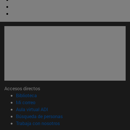
Accesos directos
(abre en nueva ventana)
Biblioteca
(abre en nueva ventana)
Mi correo
(abre en nueva ventana)
Aula virtual ADI
(abre en nueva ventana)
Búsqueda de personas
(abre en nueva ventana)
Trabaja con nosotros