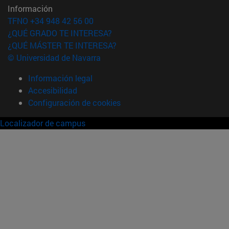
Información
TFNO +34 948 42 56 00
¿QUÉ GRADO TE INTERESA?
¿QUÉ MÁSTER TE INTERESA?
© Universidad de Navarra
Información legal
Accesibilidad
Configuración de cookies
Localizador de campus