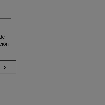
 de
ción
e TAB para desplazarse.