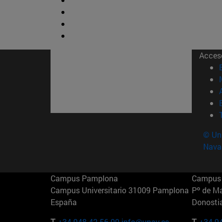
Acces
© Uni
Nava
Campus Pamplona
Campus 
Campus Universitario 31009 Pamplona
Pº de M
España
Donosti
T.
+34 948 42 56 00
info@unav.es
T.
+34 9