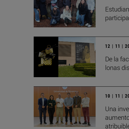
Estudian
particip
12 | 11 | 
De la fa
lonas di
10 | 11 | 
Una inve
aumento 
atribuibl