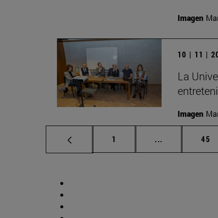
Imagen
Man
10 | 11 | 
La Unive
entreten
Imagen
Man
Página
Páginas interm
Pág
1
...
45