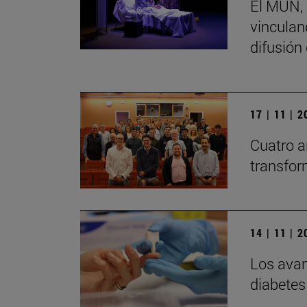
El MUN, 
vinculand
difusión
17 | 11 | 
Cuatro a
transfor
14 | 11 | 
Los avan
diabetes 