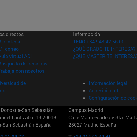
os directos
Información
(abre en nueva ventana)
Biblioteca
TFNO +34 948 42 56 00
(abre en nueva ventana)
Mi correo
¿QUÉ GRADO TE INTERESA?
(abre en nueva ventana)
Aula virtual ADI
¿QUÉ MÁSTER TE INTERESA
(abre en nueva ventana)
Búsqueda de personas
(abre en nueva ventana)
Trabaja con nosotros
versidad de
Información legal
rra
Accesibilidad
Configuración de coo
Donostia-San Sebastián
Campus Madrid
anuel Lardizabal 13 20018
Calle Marquesado de Sta. Marta
a-San Sebastián España
28027 Madrid España
43 21 98 77
T.
+34 914 51 43 41