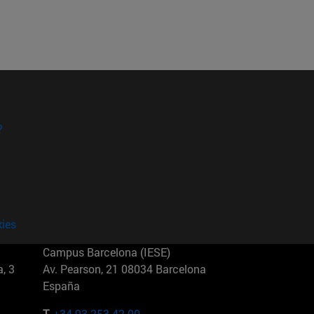
?
kies
Campus Barcelona (IESE)
, 3
Av. Pearson, 21 08034 Barcelona
España
T.
+34 93 253 42 00