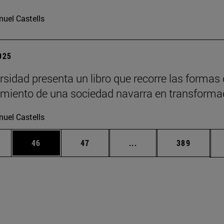
uel Castells
2025
rsidad presenta un libro que recorre las formas
imiento de una sociedad navarra en transforma
uel Castells
edias Use TAB para desplazarse.
ina
Página
Página
Páginas intermedias Us
Página
46
47
...
389